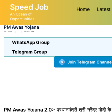
Skip
Speed Job
to
Home
Latest
An Ocean of
content
Opportunities
PM Awas Yojana
BY
ADMIN
LATEST JOB
WhatsApp Group
Telegram Group
Join Telegram Channe
PM Awas Yojana 2.0:-
प्रधानमंत्री श्री नरेंद्र मोदी