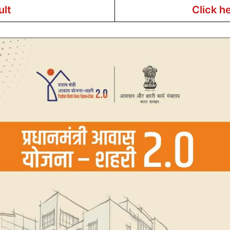
ult
Click h