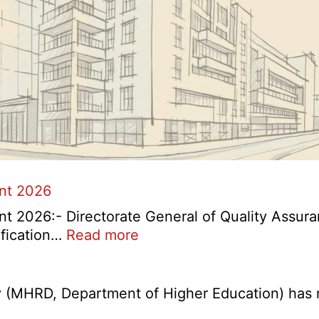
ent 2026
t 2026:- Directorate General of Quality Assura
:
ification…
Read more
DGQA
Semi
Skilled
(MHRD, Department of Higher Education) has re
and