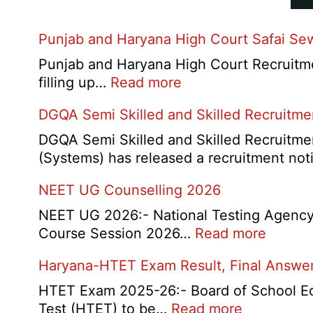
Punjab and Haryana High Court Safai Se
Punjab and Haryana High Court Recruitme
:
filling up…
Read more
Punjab
DGQA Semi Skilled and Skilled Recruitm
and
Haryana
DGQA Semi Skilled and Skilled Recruitmen
High
(Systems) has released a recruitment not
Court
NEET UG Counselling 2026
Safai
Sewak
NEET UG 2026:- National Testing Agency 
and
:
Course Session 2026…
Read more
Mali
NEET
Interview
Haryana-HTET Exam Result, Final Answer 
UG
Date
Counse
HTET Exam 2025-26:- Board of School Educ
2026
2026
:
Test (HTET) to be…
Read more