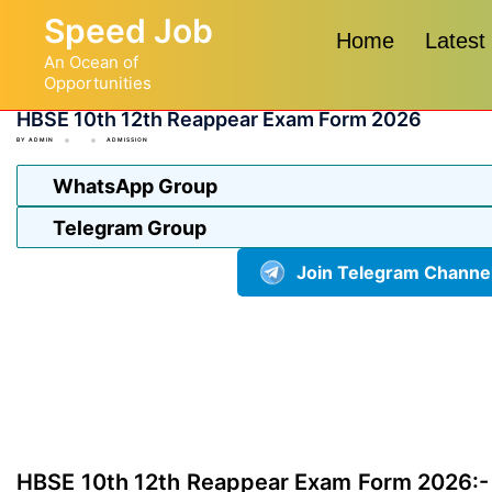
Skip
Speed Job
to
Home
Latest
An Ocean of
content
Opportunities
HBSE 10th 12th Reappear Exam Form 2026
BY
ADMIN
ADMISSION
WhatsApp Group
Telegram Group
Join Telegram Channe
HBSE 10th 12th Reappear Exam Form 2026:-