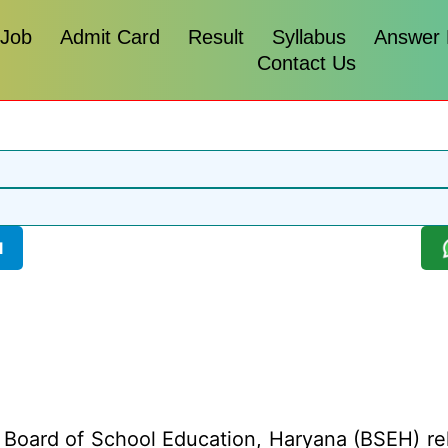
 Job
Admit Card
Result
Syllabus
Answer
Contact Us
l
Board of School Education, Haryana (BSEH) rel