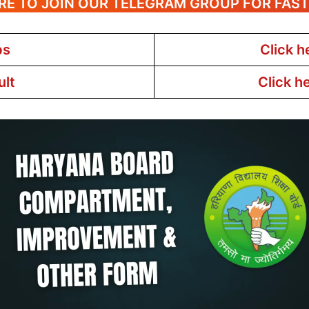
RE TO JOIN OUR TELEGRAM GROUP FOR FAS
bs
Click h
ult
Click h