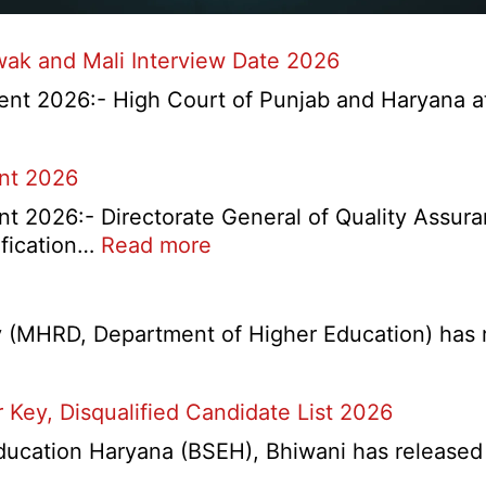
wak and Mali Interview Date 2026
nt 2026:- High Court of Punjab and Haryana at 
ent 2026
t 2026:- Directorate General of Quality Assura
:
ification…
Read more
DGQA
Semi
Skilled
(MHRD, Department of Higher Education) has re
and
Skilled
Key, Disqualified Candidate List 2026
Recruitment
2026
lling
ation Haryana (BSEH), Bhiwani has released a n