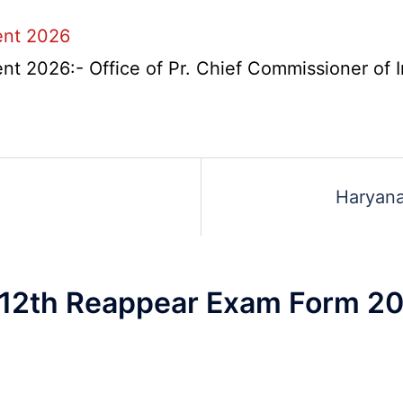
ent 2026
t 2026:- Office of Pr. Chief Commissioner of 
d
Haryana
t
 12th Reappear Exam Form 2