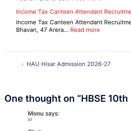
Haryana-
Income Tax Canteen Attendant Recruitm
HTET
Exam
Income Tax Canteen Attendant Recruitmen
Result,
:
Bhavan, 47 Arera…
Read more
Final
Income
Answer
Tax
Key,
Canteen
Post
Disqualifie
Attendant
navigation
HAU Hisar Admission 2026-27
Candidate
Recruitmen
List
2026
2026
One thought on “
HBSE 10th
Monu
says:
AT