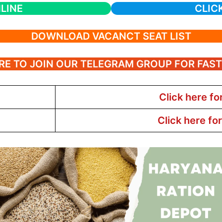
LINE
CLIC
DOWNLOAD VACANCT SEAT LIST
RE TO JOIN OUR TELEGRAM GROUP FOR FAS
Click here fo
Click here fo