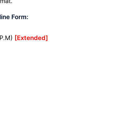
rmat.
line Form:
 P.M)
[Extended]