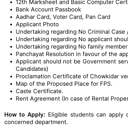
12th Marksheet and Basic Computer Certi
Bank Account Passbook
Aadhar Card, Voter Card, Pan Card
Applicant Photo
Undertaking regarding No Criminal Case /
Undertaking regarding No applicant shoul
Undertaking regarding No family member 
Panchayat Resolution in favour of the a
Applicant should not be Government serva
Candidates)
Proclamation Certificate of Chowkidar ve
Map of the Proposed Place for FPS.
Caste Certificate.
Rent Agreement (In case of Rental Proper
How to Apply:
Eligible students can apply o
concerned department.