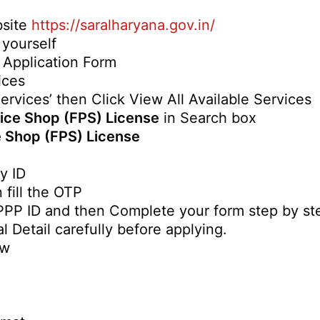
bsite
https://saralharyana.gov.in/
 yourself
e Application Form
ices
Services’ then Click View All Available Services
rice Shop (FPS) License
in Search box
e Shop (FPS) License
y ID
 fill the OTP
m PPP ID and then Complete your form step by s
l Detail carefully before applying.
ow