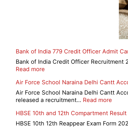
Bank of India 779 Credit Officer Admit C
Bank of India Credit Officer Recruitment 2
:
Read more
Bank
Air Force School Naraina Delhi Cantt Ac
of
India
Air Force School Naraina Delhi Cantt Acc
779
:
released a recruitment…
Read more
Credit
Air
HBSE 10th and 12th Compartment Result
Officer
Force
Admit
Schoo
HBSE 10th 12th Reappear Exam Form 2026: