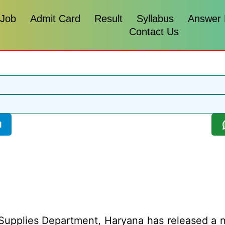
 Job
Admit Card
Result
Syllabus
Answer
Contact Us
l
upplies Department, Haryana has released a not