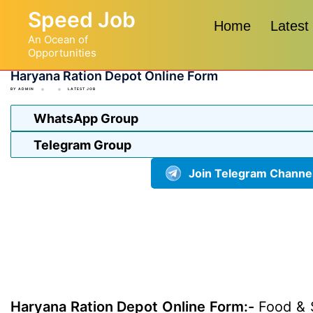
Skip
Speed Job
to
Home
Latest
An Ocean of
content
Opportunities
Haryana Ration Depot Online Form
BY
ADMIN
LATEST JOB
WhatsApp Group
Telegram Group
Join Telegram Channe
Haryana Ration Depot Online Form:-
Food & S