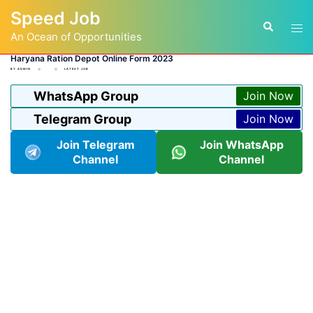
Skip
Speed Job
to
Tog
Search
content
An Ocean of Opportunities
men
Haryana Ration Depot Online Form 2023
BY
ADMIN
LATEST JOB
WhatsApp Group
Join Now
Telegram Group
Join Now
Join Telegram
Join WhatsApp
Channel
Channel