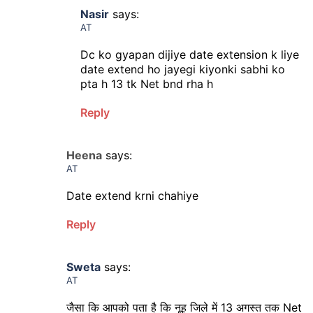
Nasir
says:
AT
Dc ko gyapan dijiye date extension k liye
date extend ho jayegi kiyonki sabhi ko
pta h 13 tk Net bnd rha h
Reply
Heena
says:
AT
Date extend krni chahiye
Reply
Sweta
says:
AT
जैसा कि आपको पता है कि नूह जिले में 13 अगस्त तक Net