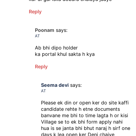
Reply
Poonam
says:
AT
Ab bhi dipo holder
ka portal khul sakta h kya
Reply
Seema devi
says:
AT
Please ek din or open ker do site kaffi
candidate rehte h etne documents
banvane me bhi to time lagta h or kisi
Village se to ek bhi form apply nahi
hua is se janta bhi bhut naraj h sirf one
days k lea open ker Deni chaiye