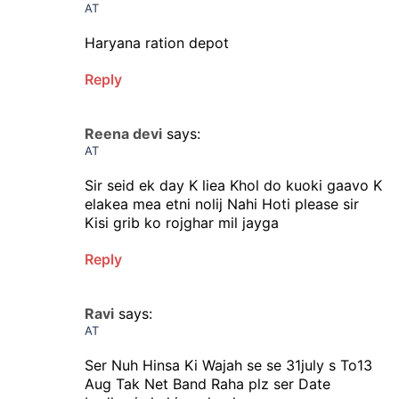
AT
Haryana ration depot
Reply
Reena devi
says:
AT
Sir seid ek day K liea Khol do kuoki gaavo K
elakea mea etni nolij Nahi Hoti please sir
Kisi grib ko rojghar mil jayga
Reply
Ravi
says:
AT
Ser Nuh Hinsa Ki Wajah se se 31july s To13
Aug Tak Net Band Raha plz ser Date