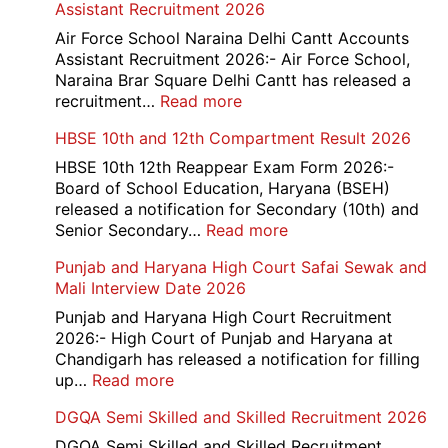
Assistant Recruitment 2026
India
779
Air Force School Naraina Delhi Cantt Accounts
Credit
Assistant Recruitment 2026:- Air Force School,
Office
Naraina Brar Square Delhi Cantt has released a
Admit
:
recruitment…
Read more
Card
Air
HBSE 10th and 12th Compartment Result 2026
2026
Force
School
HBSE 10th 12th Reappear Exam Form 2026:-
Naraina
Board of School Education, Haryana (BSEH)
Delhi
released a notification for Secondary (10th) and
Cantt
:
Senior Secondary…
Read more
Accounts
HBSE
Punjab and Haryana High Court Safai Sewak and
Assistant
10th
Mali Interview Date 2026
Recruitment
and
2026
12th
Punjab and Haryana High Court Recruitment
Compartment
2026:- High Court of Punjab and Haryana at
Result
Chandigarh has released a notification for filling
2026
:
up…
Read more
Punjab
DGQA Semi Skilled and Skilled Recruitment 2026
and
Haryana
DGQA Semi Skilled and Skilled Recruitment