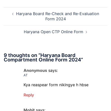
Manager
Post
Recruitment
Haryana Board Re-Check and Re-Evaluation
navigation
2026
Form 2024
Haryana Open CTP Online Form
9 thoughts on “
Haryana Board
Compartment Online Form 2024
”
Anonymous
says:
AT
Kya reaspear form niklngye h hbse
Reply
Mohit
says: