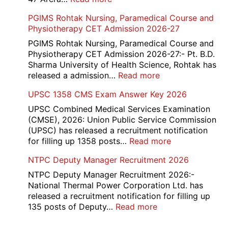
Key,
Income
PGIMS Rohtak Nursing, Paramedical Course and
Disqualified
Tax
Physiotherapy CET Admission 2026-27
Candidate
Canteen
List
Attendant
PGIMS Rohtak Nursing, Paramedical Course and
2026
Recruitment
Physiotherapy CET Admission 2026-27:- Pt. B.D.
2026
Sharma University of Health Science, Rohtak has
:
released a admission…
Read more
PGIMS
UPSC 1358 CMS Exam Answer Key 2026
Rohtak
Nursing,
UPSC Combined Medical Services Examination
Paramedical
(CMSE), 2026: Union Public Service Commission
Course
(UPSC) has released a recruitment notification
and
:
for filling up 1358 posts…
Read more
Physiotherapy
UPSC
NTPC Deputy Manager Recruitment 2026
CET
1358
Admission
CMS
NTPC Deputy Manager Recruitment 2026:-
2026-
Exam
National Thermal Power Corporation Ltd. has
27
Answer
released a recruitment notification for filling up
Key
:
135 posts of Deputy…
Read more
2026
NTPC
Deputy