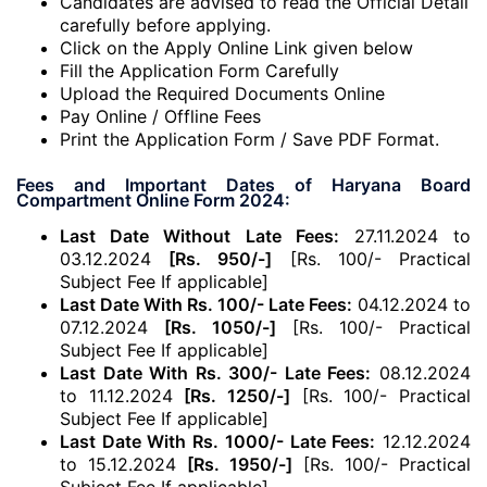
Candidates are advised to read the Official Detail
carefully before applying.
Click on the Apply Online Link given below
Fill the Application Form Carefully
Upload the Required Documents Online
Pay Online / Offline Fees
Print the Application Form / Save PDF Format.
Fees and Important Dates of Haryana Board
Compartment Online Form 2024:
Last Date Without Late Fees:
27.11.2024 to
03.12.2024
[Rs. 950/-]
[Rs. 100/- Practical
Subject Fee If applicable]
Last Date With Rs. 100/- Late Fees:
04.12.2024 to
07.12.2024
[Rs. 1050/-]
[Rs. 100/- Practical
Subject Fee If applicable]
Last Date With Rs. 300/- Late Fees:
08.12.2024
to 11.12.2024
[Rs. 1250/-]
[Rs. 100/- Practical
Subject Fee If applicable]
Last Date With Rs. 1000/- Late Fees:
12.12.2024
to 15.12.2024
[Rs. 1950/-]
[Rs. 100/- Practical