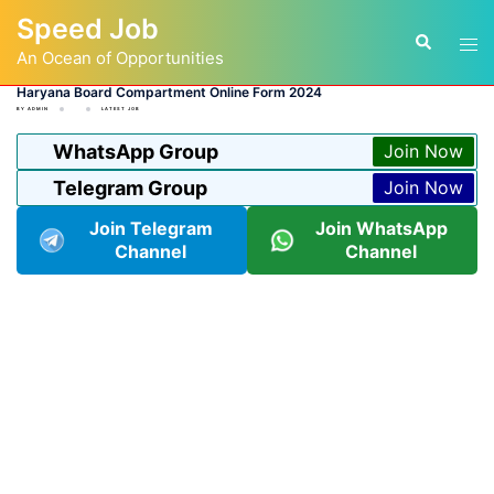
Skip
Speed Job
to
Tog
Search
content
An Ocean of Opportunities
men
Haryana Board Compartment Online Form 2024
BY
ADMIN
LATEST JOB
WhatsApp Group
Join Now
Telegram Group
Join Now
Join Telegram
Join WhatsApp
Channel
Channel