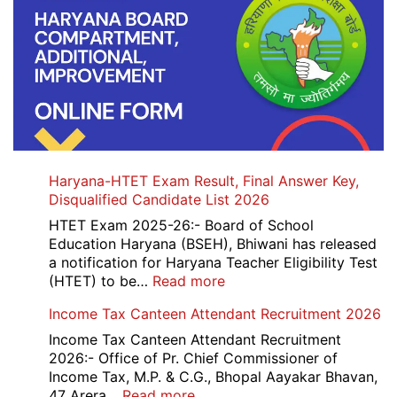
Haryana-HTET Exam Result, Final Answer Key,
Disqualified Candidate List 2026
HTET Exam 2025-26:- Board of School
Education Haryana (BSEH), Bhiwani has released
a notification for Haryana Teacher Eligibility Test
:
(HTET) to be…
Read more
Haryana-
Income Tax Canteen Attendant Recruitment 2026
HTET
Exam
Income Tax Canteen Attendant Recruitment
Result,
2026:- Office of Pr. Chief Commissioner of
Final
Income Tax, M.P. & C.G., Bhopal Aayakar Bhavan,
Answer
:
47 Arera…
Read more