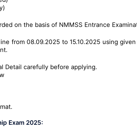
y)
arded on the basis of NMMSS Entrance Examina
line from 08.09.2025 to 15.10.2025 using given 
nt.
l Detail carefully before applying.
ow
rmat.
hip Exam 2025: