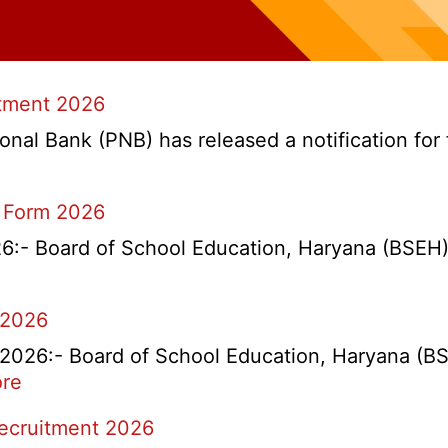
itment 2026
l Bank (PNB) has released a notification for f
 Form 2026
- Board of School Education, Haryana (BSEH) r
 2026
26:- Board of School Education, Haryana (BSEH
:
re
rtment
HBSE
Recruitment 2026
Re-