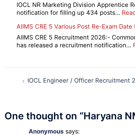
Form
IOCL NR Marketing Division Apprentice Re
2026
notification for filling up 434 posts…
Rea
AIIMS CRE 5 Various Post Re-Exam Date
AIIMS CRE 5 Recruitment 2026:- Common R
has released a recruitment notification…
Post
navigation
IOCL Engineer / Officer Recruitment 
One thought on “
Haryana N
Anonymous
says: