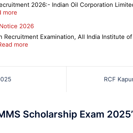
Check
cruitment 2026:- Indian Oil Corporation Limite
and
:
d more
Re-
IOCL
 Notice 2026
Evaluation
NR
Form
Marketing
ecruitment Examination, All India Institute o
2026
Division
:
Read more
Apprentice
AIIMS
Recruitment
CRE
2026
5
Various
2025
RCF Kapur
Post
Re-
Exam
Date
MMS Scholarship Exam 2025
Notice
2026