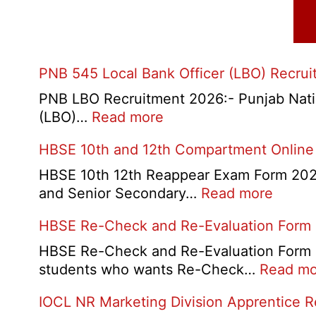
PNB 545 Local Bank Officer (LBO) Recru
PNB LBO Recruitment 2026:- Punjab Nationa
:
(LBO)…
Read more
PNB
HBSE 10th and 12th Compartment Online
545
Local
HBSE 10th 12th Reappear Exam Form 2026:
Bank
:
and Senior Secondary…
Read more
Officer
HBSE
HBSE Re-Check and Re-Evaluation Form
(LBO)
10th
Recruitment
and
HBSE Re-Check and Re-Evaluation Form 20
2026
12th
students who wants Re-Check…
Read mo
Compa
IOCL NR Marketing Division Apprentice 
Online