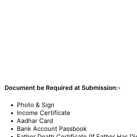
Document be Required at Submission:-
Photo & Sign
Income Certificate
Aadhar Card
Bank Account Passbook
Father Death Certificate (If Father Has Di