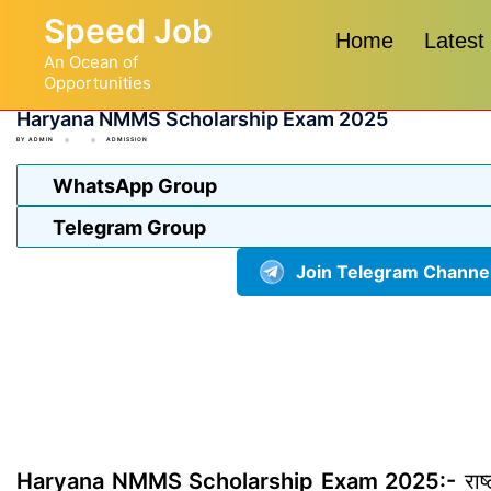
Skip
Speed Job
to
Home
Latest
An Ocean of
content
Opportunities
Haryana NMMS Scholarship Exam 2025
BY
ADMIN
ADMISSION
WhatsApp Group
Telegram Group
Join Telegram Channe
Haryana NMMS Scholarship Exam 2025:-
राष्